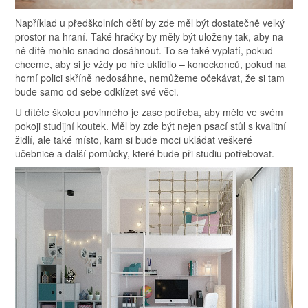
Například u předškolních dětí by zde měl být dostatečně velký
prostor na hraní. Také hračky by měly být uloženy tak, aby na
ně dítě mohlo snadno dosáhnout. To se také vyplatí, pokud
chceme, aby si je vždy po hře uklidilo – koneckonců, pokud na
horní polici skříně nedosáhne, nemůžeme očekávat, že si tam
bude samo od sebe odklízet své věci.
U dítěte školou povinného je zase potřeba, aby mělo ve svém
pokoji studijní koutek. Měl by zde být nejen psací stůl s kvalitní
židlí, ale také místo, kam si bude moci ukládat veškeré
učebnice a další pomůcky, které bude při studiu potřebovat.