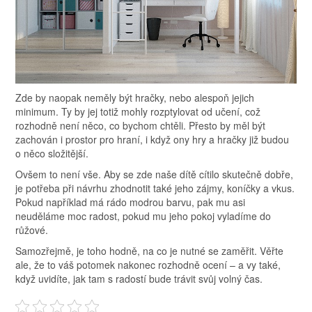
Zde by naopak neměly být hračky, nebo alespoň jejich
minimum. Ty by jej totiž mohly rozptylovat od učení, což
rozhodně není něco, co bychom chtěli. Přesto by měl být
zachován i prostor pro hraní, i když ony hry a hračky již budou
o něco složitější.
Ovšem to není vše. Aby se zde naše dítě cítilo skutečně dobře,
je potřeba při návrhu zhodnotit také jeho zájmy, koníčky a vkus.
Pokud například má rádo modrou barvu, pak mu asi
neuděláme moc radost, pokud mu jeho pokoj vyladíme do
růžové.
Samozřejmě, je toho hodně, na co je nutné se zaměřit. Věřte
ale, že to váš potomek nakonec rozhodně ocení – a vy také,
když uvidíte, jak tam s radostí bude trávit svůj volný čas.