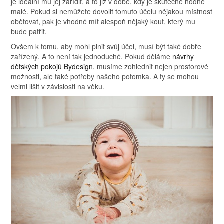
je ideální mu jej zařídit, a to již v době, kdy je skutečně hodně
malé. Pokud si nemůžete dovolit tomuto účelu nějakou místnost
obětovat, pak je vhodné mít alespoň nějaký kout, který mu
bude patřit.
Ovšem k tomu, aby mohl plnit svůj účel, musí být také dobře
zařízený. A to není tak jednoduché. Pokud děláme
návrhy
dětských pokojů Bydesign
, musíme zohlednit nejen prostorové
možnosti, ale také potřeby našeho potomka. A ty se mohou
velmi lišit v závislosti na věku.