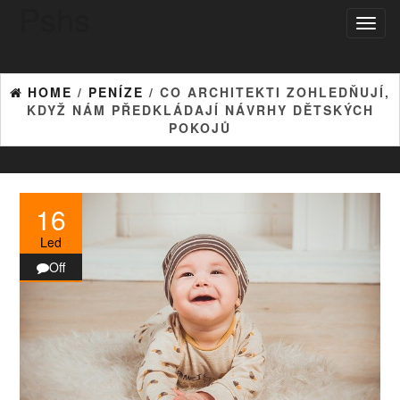
Pshs
Skip
Toggl
to
naviga
the
content
HOME
/
PENÍZE
/ CO ARCHITEKTI ZOHLEDŇUJÍ,
KDYŽ NÁM PŘEDKLÁDAJÍ NÁVRHY DĚTSKÝCH
POKOJŮ
16
Led
Off