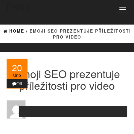
Pshs
Skip
Toggl
to
naviga
the
content
HOME
/ EMOJI SEO PREZENTUJE PŘÍLEŽITOSTI
PRO VIDEO
20
Emoji SEO prezentuje
Úno
příležitosti pro video
Off