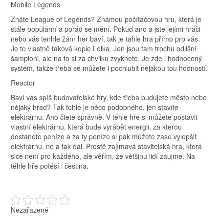
Mobile Legends
Znáte League of Legends? Známou počítačovou hru, která je
stále populární a pořád se mění. Pokud ano a jste jejími hráči
nebo vás tenhle žánr her baví, tak je tahle hra přímo pro vás.
Je to vlastně taková kopie Lolka. Jen jsou tam trochu odlišní
šampioni, ale na to si za chvilku zvyknete. Je zde i hodnocený
systém, takže třeba se můžete i pochlubit nějakou tou hodností.
Reactor
Baví vás spíš budovatelské hry, kde třeba budujete město nebo
nějaký hrad? Tak tohle je něco podobného, jen stavíte
elektrárnu. Ano čtete správně. V téhle hře si můžete postavit
vlastní elektrárnu, která bude vyrábět energii, za kterou
dostanete peníze a za ty peníze si pak můžete zase vylepšit
elektrárnu, no a tak dál. Prostě zajímavá stavitelská hra, která
sice není pro každého, ale věřím, že většinu lidí zaujme. Na
téhle hře potěší i čeština.
Nezařazené