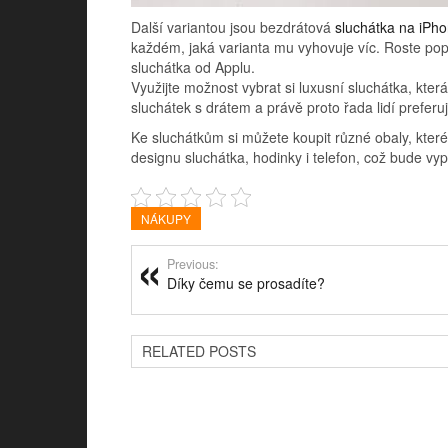
Další variantou jsou bezdrátová
sluchátka na iPh
každém, jaká varianta mu vyhovuje víc. Roste popu
sluchátka od Applu.
Využijte možnost vybrat si luxusní sluchátka, kte
sluchátek s drátem a právě proto řada lidí preferu
Ke sluchátkům si můžete koupit různé obaly, kter
designu sluchátka, hodinky i telefon, což bude vyp
NÁKUPY
Previous:
Díky čemu se prosadíte?
RELATED POSTS