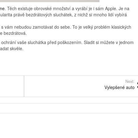
one
. Těch existuje obrovské množství a vyrábí je i sám Apple. Je na
larita právě bezdrátových sluchátek, z nichž si mnoho lidí vybírá
rá s vám nebudou zamotávat do sebe. To je velký problém klasických
je bezdrátová.
é ochrání vaše sluchátka před poškozením. Sladit si můžete v jednom
adat skvěle.
Next:
Vylepšené auto