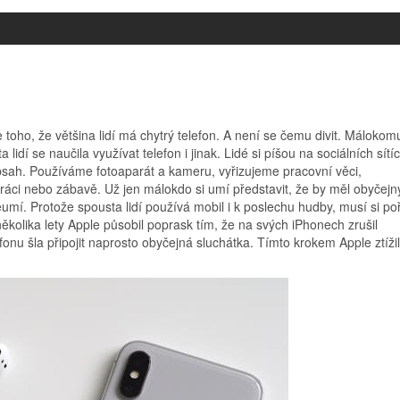
 toho, že většina lidí má chytrý telefon. A není se čemu divit. Málokom
lidí se naučila využívat telefon i jinak. Lidé si píšou na sociálních sítíc
obsah. Používáme fotoaparát a kameru, vyřizujeme pracovní věci,
ráci nebo zábavě. Už jen málokdo si umí představit, že by měl obyčejn
neumí.
Protože spousta lidí používá mobil i k poslechu hudby, musí si poř
kolika lety Apple působil poprask tím, že na svých iPhonech zrušil
fonu šla připojit naprosto obyčejná sluchátka. Tímto krokem Apple ztížil