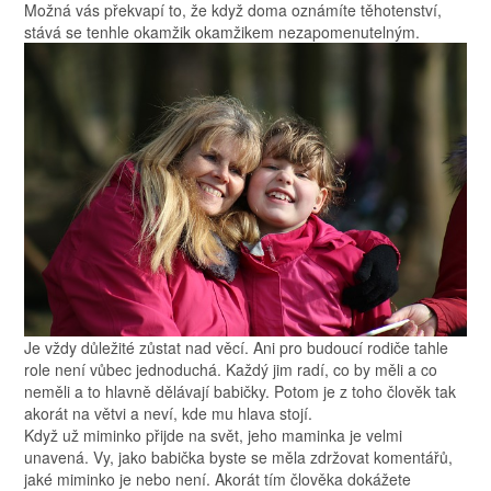
Možná vás překvapí to, že když doma oznámíte těhotenství,
stává se tenhle okamžik okamžikem nezapomenutelným.
Je vždy důležité zůstat nad věcí. Ani pro budoucí rodiče tahle
role není vůbec jednoduchá. Každý jim radí, co by měli a co
neměli a to hlavně dělávají babičky. Potom je z toho člověk tak
akorát na větvi a neví, kde mu hlava stojí.
Když už miminko přijde na svět, jeho maminka je velmi
unavená. Vy, jako babička byste se měla zdržovat komentářů,
jaké miminko je nebo není. Akorát tím člověka dokážete