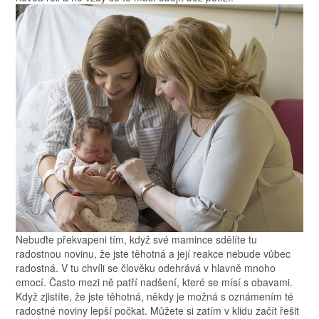
Nebuďte překvapeni tím, když své mamince sdělíte tu
radostnou novinu, že jste těhotná a její reakce nebude vůbec
radostná. V tu chvíli se člověku odehrává v hlavně mnoho
emocí. Často mezi ně patří nadšení, které se mísí s obavami.
Když zjistíte, že jste těhotná, někdy je možná s oznámením té
radostné noviny lepší počkat. Můžete si zatím v klidu začít řešit