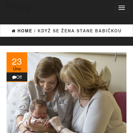
Pshs
Skip
Toggl
to
naviga
the
content
HOME
/ KDYŽ SE ŽENA STANE BABIČKOU
23
Úno
Off