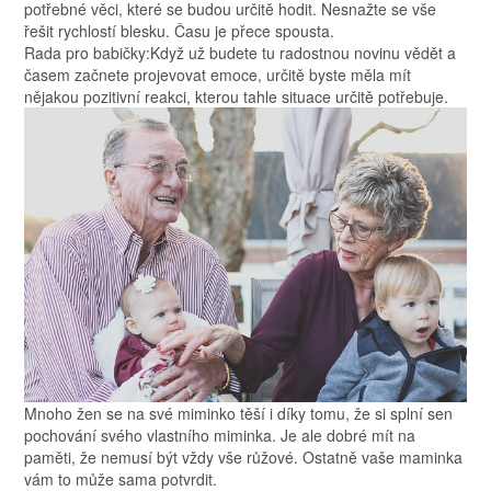
potřebné věci, které se budou určitě hodit. Nesnažte se vše
řešit rychlostí blesku. Času je přece spousta.
Rada pro babičky:Když už budete tu radostnou novinu vědět a
časem začnete projevovat emoce, určitě byste měla mít
nějakou pozitivní reakci, kterou tahle situace určitě potřebuje.
Mnoho žen se na své miminko těší i díky tomu, že si splní sen
pochování svého vlastního miminka. Je ale dobré mít na
paměti, že nemusí být vždy vše růžové. Ostatně vaše maminka
vám to může sama potvrdit.