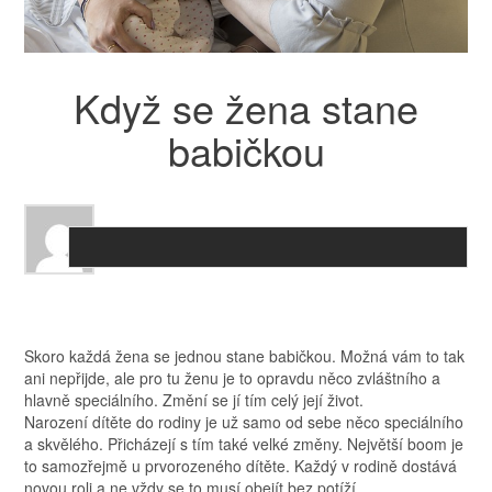
Když se žena stane
babičkou
Skoro každá žena se jednou stane babičkou. Možná vám to tak
ani nepřijde, ale pro tu ženu
je to opravdu něco zvláštního a
hlavně speciálního. Změní se jí tím celý její život.
Narození dítěte do rodiny je už samo od sebe něco speciálního
a skvělého. Přicházejí s tím také velké změny. Největší boom je
to samozřejmě u prvorozeného dítěte. Každý v rodině dostává
novou roli a ne vždy se to musí obejít bez potíží.