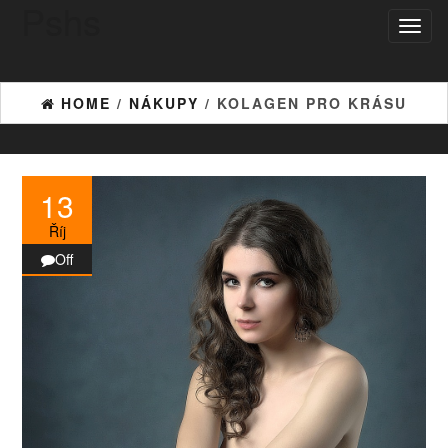
Pshs
Skip
Toggl
to
naviga
the
content
HOME
/
NÁKUPY
/ KOLAGEN PRO KRÁSU
13
Říj
Off