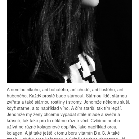
A nemine nikoho, ani bohatého, ani chudé, ani tlustého, ani
hubeného. Každý prostě bude stárnout. Stárnou lidé, stárnou
zvířata a také stárnou rostliny i stromy. Jenomže někomu sluší,
když stárne, a to například víno. A čím starší, tak tím lepší.
Jenomže my ženy chceme vypadat stále mladě a svěže a
krásně, tak také pro to děláme různé věci. Cvičíme anebo
užíváme různé kolagenové doplňky, jako například orca,
kolagen. A já také ještě k tomu beru vitamín B a C. A také
zinek, i když v orca kolagenu je úplně všechno obsazeno. Já