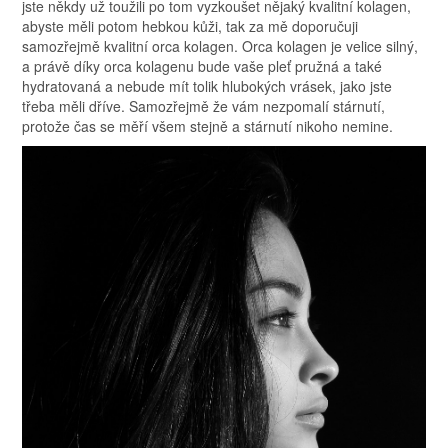
jste někdy už toužili po tom vyzkoušet nějaký kvalitní kolagen,
abyste měli potom hebkou kůži, tak za mě doporučuji
samozřejmě kvalitní orca kolagen. Orca kolagen je velice silný,
a právě díky orca kolagenu bude vaše pleť pružná a také
hydratovaná a nebude mít tolik hlubokých vrásek, jako jste
třeba měli dříve. Samozřejmě že vám nezpomalí stárnutí,
protože čas se měří všem stejně a stárnutí nikoho nemine.