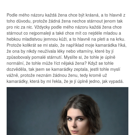
Podle mého názoru každá žena chce být krásná, a to hlavně z
toho důvodu, protože žádná žena nechce stárnout jenom tak
pro nic za nic. Vždycky podle mého názoru každá žena chce
stárnout co nejpomaleji a také chce mít co nejdéle mladou a
hebkou mladistvou jemnou kůži, a to hlavně na pleti a na krku.
Protože kolikrát se mi stalo, že například moje kamarádka říká,
že ona by nikdy neužívala léky nebo vitamíny, které by jí
způsobovaly pomalé stárnutí. Myslíte si, že tohle je úplně
normální, že tohle může říct nějaká žena? Když se tohle
dozvěděla, tak jsem se kamarádky zeptala, jestli tohle myslí
vážně, protože neznám žádnou ženu, tedy kromě už
kamarádky, která by mi řekla, že je jí úplně jedno, jak vypadá.