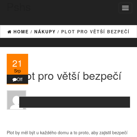
Pshs
Skip
Toggl
to
naviga
the
content
HOME
/
NÁKUPY
/ PLOT PRO VĚTŠÍ BEZPEČÍ
21
Plot pro větší bezpečí
Srp
Off
Plot by měl být u každého domu a to proto, aby zajistil bezpečí