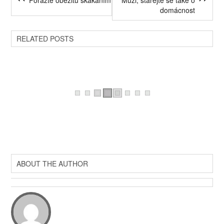
Porazte obezitu skákáním
Muži, starejte se také o
domácnost
RELATED POSTS
ABOUT THE AUTHOR