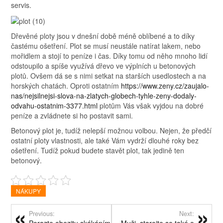
servis.
Dřevěné ploty jsou v dnešní době méně oblíbené a to díky
častému ošetření. Plot se musí neustále natírat lakem, nebo
mořidlem a stojí to peníze i čas. Díky tomu od něho mnoho lidí
odstoupilo a spíše využívá dřevo ve výplních u betonových
plotů. Ovšem dá se s nimi setkat na starších usedlostech a na
horských chatách. Oproti ostatním
https://www.zeny.cz/zaujalo-
nas/nejsilnejsi-slova-na-zlatych-globech-tyhle-zeny-dodaly-
odvahu-ostatnim-3377.html
plotům Vás však vyjdou na dobré
peníze a zvládnete si ho postavit sami.
Betonový plot je, tudíž nelepší možnou volbou. Nejen, že předčí
ostatní ploty vlastnosti, ale také Vám vydrží dlouhé roky bez
ošetření. Tudíž pokud budete stavět plot, tak jedině ten
betonový.
NÁKUPY
Previous:
Next: