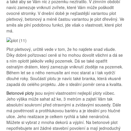
a také aby se Vám nic z pozemku neztratilo. V zimním období
navíc zamezuje vniknutí zvířete, které Vám může poškodit
ovocné stromky. V dnešní době je nejčastější variantou plot
pletivový, betonový a méně častou variantou je plot dřevěný. Ve
směs ale plní podobnou funkci, jde však o vlastnosti, které plot
má.
Plot pletivový, určitě vede v tom, že ho najdete snad všude.
Díky dobré pořizovací ceně si ho mohou dovolit všichni a dá se
s ním oplotit jakkoliv velký pozemek. Dá se také opatřit
ostnatým drátem, který zamezuje vniknutí zloděje na pozemek.
Během let se o něho nemusíte ani moc starat a i tak vydrží
dlouhé roky. Součástí plotu je navíc také branka, která vkusně
zapadá do celého projektu. Jde o ideální poměr cena a kvalita.
Betonové ploty
jsou svými vlastnostmi nejlepší ploty vůbec.
Jeho výška může sahat až ke, 3 metrům a zajistí Vám tak
absolutní soukromí před otravnými a zvídavými sousedy. Dále
má povětrností a protihlukovou bariéru a je ideální pro hlučné
ulice. Jeho realizace je celkem rychlá a také nenáročná.
Můžete si vybrat z mnoha dekorů a výplní. Na betonové plot
nepotřebujete ani žádné stavební povolení a mají jednoduchý