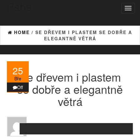
Pshs
Skip
Toggl
to
naviga
the
content
HOME
/ SE DŘEVEM I PLASTEM SE DOBŘE A
ELEGANTNĚ VĚTRÁ
25
Se dřevem i plastem
Bře
se dobře a elegantně
Off
větrá