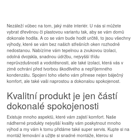
Nezáleží vůbec na tom, jaký máte interiér. U nás si můžete
vybrat dřevěnou či plastovou variantu tak, aby se vám domů
dokonale hodila. A co se vám bude hodit určitě, to jsou všechny
výhody, které se vám bez našich
střešních oken
rozhodně
nedostanou. Nabízíme vám tepelnou a zvukovou izolaci,
odolná dvojskla, snadnou údržbu, nejvyšší třídu
neprůvzdušnosti a vodotěsnosti, ale také izolaci, která vás v
zimě ochrání před tvorbou škodlivého a nepříjemného
kondenzátu. Spojení toho všeho vám přinese nejen báječný
komfort, ale také vaši naprostou a dokonalou spokojenost.
Kvalitní produkt je jen částí
dokonalé spokojenosti
Existuje mnoho aspektů, které vám zajistí komfort. Naše
nádherné produkty nejvyšší kvality vám poskytnout mnoho
výhod a my vám k tomu přidáme také super servis. Kupte si na
montáž lemování a užijte si snadné montáže, kterou si