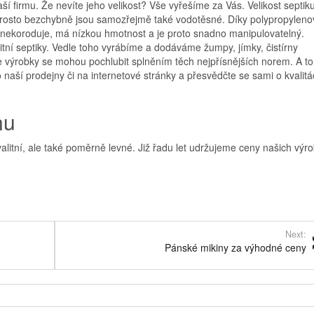
ší firmu. Že nevíte jeho velikost? Vše vyřešíme za Vás. Velikost septik
rosto bezchybně jsou samozřejmě také vodotěsné. Díky polypropyleno
, nekoroduje, má nízkou hmotnost a je proto snadno manipulovatelný.
itní
septiky
. Vedle toho vyrábíme a dodáváme žumpy, jímky, čistírny
výrobky se mohou pochlubit splněním těch nejpřísnějších norem. A to
 naší prodejny či na internetové stránky a přesvědčte se sami o kvalit
nu
kvalitní, ale také poměrně levné. Již řadu let udržujeme ceny našich výr
Next:
Pánské mikiny za výhodné ceny