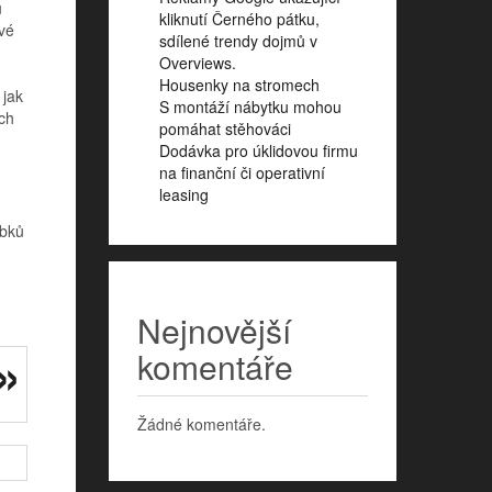
u
kliknutí Černého pátku,
vé
sdílené trendy dojmů v
Overviews.
Housenky na stromech
 jak
S montáží nábytku mohou
ách
pomáhat stěhováci
Dodávka pro úklidovou firmu
na finanční či operativní
leasing
obků
Nejnovější
komentáře
Žádné komentáře.