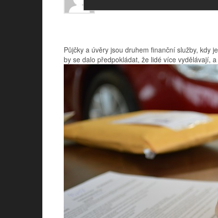
Půjčky a úvěry jsou druhem finanční služby, kdy 
by se dalo předpokládat, že lidé více vydělávají, 