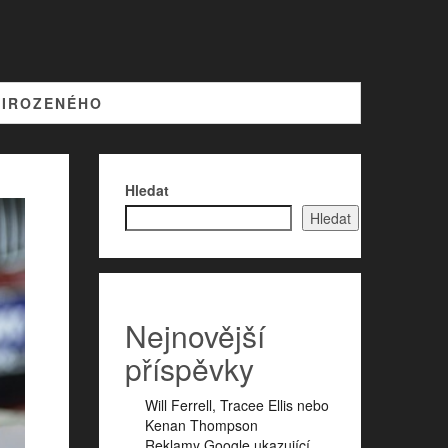
ŘIROZENÉHO
Hledat
Hledat
Nejnovější
příspěvky
Will Ferrell, Tracee Ellis nebo
Kenan Thompson
Reklamy Google ukazující