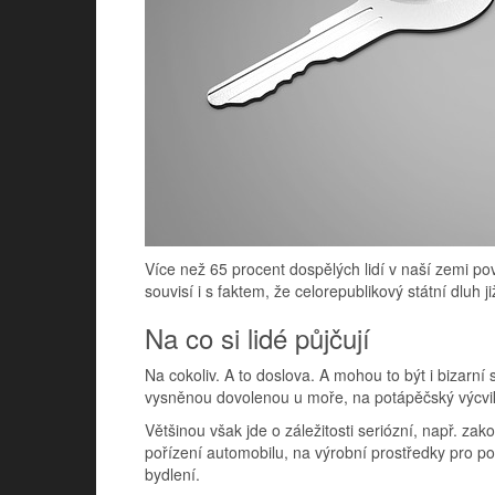
Více než 65 procent dospělých lidí v naší zemi po
souvisí i s faktem, že celorepublikový státní dluh ji
Na co si lidé půjčují
Na cokoliv. A to doslova. A mohou to být i bizarní
vysněnou dovolenou u moře, na potápěčský výcvik,
Většinou však jde o záležitosti seriózní, např. za
pořízení automobilu, na výrobní prostředky pro pod
bydlení.