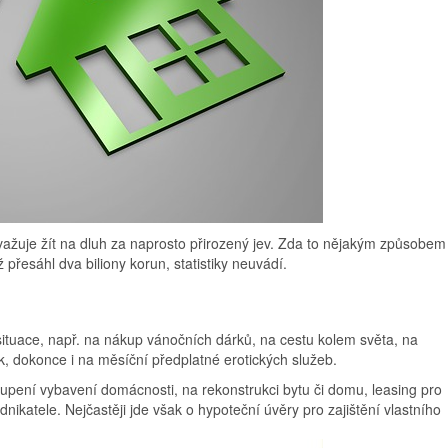
važuje žít na dluh za naprosto přirozený jev. Zda to nějakým způsobem
ž přesáhl dva biliony korun, statistiky neuvádí.
 situace, např. na nákup vánočních dárků, na cestu kolem světa, na
 dokonce i na měsíční předplatné erotických služeb.
koupení vybavení domácnosti, na rekonstrukci bytu či domu, leasing pro
nikatele. Nejčastěji jde však o hypoteční úvěry pro zajištění vlastního