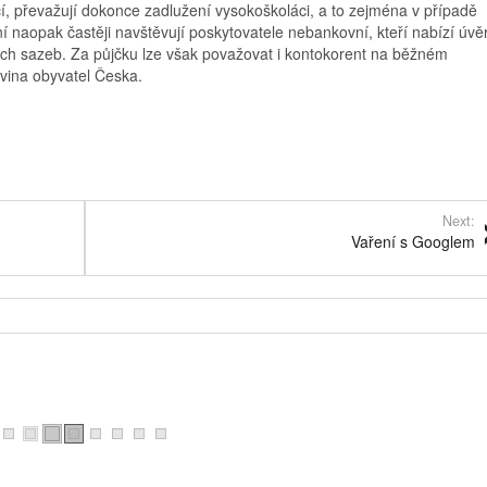
í, převažují dokonce zadlužení vysokoškoláci, a to zejména v případě
í naopak častěji navštěvují poskytovatele nebankovní, kteří nabízí úvě
vých sazeb. Za půjčku lze však považovat i kontokorent na běžném
vina obyvatel Česka.
Next:
Vaření s Googlem